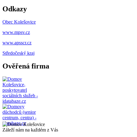
Odkazy
Obec Kolešovice
www.mpsv.cz
www.apsscr.cz
Středočeský
kraj
Ověřená firma
Záleží nám na každém z Vás