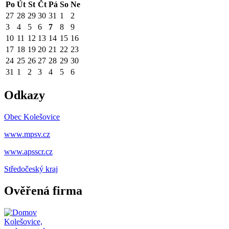
Po
Út
St
Čt
Pá
So
Ne
27
28
29
30
31
1
2
3
4
5
6
7
8
9
10
11
12
13
14
15
16
17
18
19
20
21
22
23
24
25
26
27
28
29
30
31
1
2
3
4
5
6
Odkazy
Obec Kolešovice
www.mpsv.cz
www.apsscr.cz
Středočeský
kraj
Ověřená firma