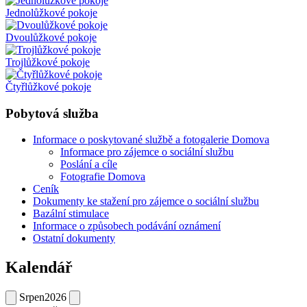
Jednolůžkové pokoje
Dvoulůžkové pokoje
Trojlůžkové pokoje
Čtyřlůžkové pokoje
Pobytová služba
Informace o poskytované službě a fotogalerie Domova
Informace pro zájemce o sociální službu
Poslání a cíle
Fotografie Domova
Ceník
Dokumenty ke stažení pro zájemce o sociální službu
Bazální stimulace
Informace o způsobech podávání oznámení
Ostatní dokumenty
Kalendář
Srpen
2026