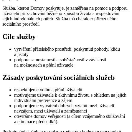
Služba, kterou Domov poskytuje, je zaměřena na pomoc a podporu
uživatelů při zachování běžného způsobu života a respektování
jejich individuálních potřeb. Služba má charakter přirozeného
sociálního prostředí.
Cíle služby
vytváření přátelského prostředí, poskytnutí pohody, klidu
a jistoty
podpora samostatnosti a soběstačnosti v závislosti
na možnostech a přání uživatele.
Zásady poskytování sociálních služeb
respektujeme volbu a přání uživatelů
motivujeme uživatele k aktivnímu životu s ohledem na jejich
individuální preference a zájem
podporujeme vytváření dobrých vztahů mezi uživateli
navzájem, mezi uživateli a zaměstnanci
otevíráme domov veřejnosti (s cílem vzájemného sbližování
a eliminace předsudků).
Poskytování služeb je v souladu s etickým kodexem pracovníků