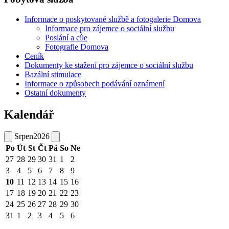
Informace o poskytované službě a fotogalerie Domova
Informace pro zájemce o sociální službu
Poslání a cíle
Fotografie Domova
Ceník
Dokumenty ke stažení pro zájemce o sociální službu
Bazální stimulace
Informace o způsobech podávání oznámení
Ostatní dokumenty
Kalendář
Srpen
2026
Po
Út
St
Čt
Pá
So
Ne
27
28
29
30
31
1
2
3
4
5
6
7
8
9
10
11
12
13
14
15
16
17
18
19
20
21
22
23
24
25
26
27
28
29
30
31
1
2
3
4
5
6