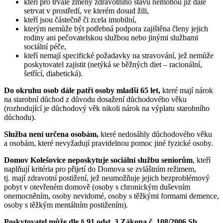
kteří pro trvalé změny zdravotního stavu nemohou již dále
setrvat v prostředí, ve kterém dosud žili,
kteří jsou částečně či zcela imobilní,
kterým nemůže být potřebná podpora zajištěna členy jejich
rodiny ani pečovatelskou službou nebo jinými službami
sociální péče,
kteří nemají specifické požadavky na stravování, jež nemůže
poskytovatel zajistit (netýká se běžných diet – racionální,
šetřící, diabetická).
Do okruhu osob dále patří osoby mladší 65 let,
které mají nárok
na starobní důchod z důvodu dosažení důchodového věku
(rozhodující je důchodový věk nikoli nárok na výplatu starobního
důchodu).
Služba není určena osobám,
které nedosáhly důchodového věku
a osobám, které nevyžadují pravidelnou pomoc jiné fyzické osoby.
Domov Kolešovice neposkytuje sociální službu seniorům
, kteří
naplňují kritéria pro přijetí do Domova se zvláštním režimem,
tj. mají zdravotní postižení, jež neumožňuje jejich bezproblémový
pobyt v otevřeném domově (osoby s chronickým duševním
onemocněním, osoby nevidomé, osoby s těžkými formami demence,
osoby s těžkým mentálním postižením).
Poskytovatel může dle § 91 odst. 3 Zákona č. 108/2006 Sb.,