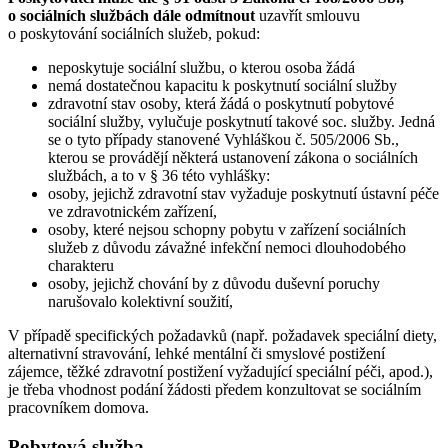
o sociálních službách dále odmítnout
uzavřít smlouvu
o poskytování sociálních služeb, pokud:
neposkytuje sociální službu, o kterou osoba žádá
nemá dostatečnou kapacitu k poskytnutí sociální služby
zdravotní stav osoby, která žádá o poskytnutí pobytové
sociální služby, vylučuje poskytnutí takové soc. služby. Jedná
se o tyto případy stanovené Vyhláškou č. 505/2006 Sb.,
kterou se provádějí některá ustanovení zákona o sociálních
službách, a to v § 36 této vyhlášky:
osoby, jejichž zdravotní stav vyžaduje poskytnutí ústavní péče
ve zdravotnickém zařízení,
osoby, které nejsou schopny pobytu v zařízení sociálních
služeb z důvodu závažné infekční nemoci dlouhodobého
charakteru
osoby, jejichž chování by z důvodu duševní poruchy
narušovalo kolektivní soužití,
V případě specifických požadavků (např. požadavek speciální diety,
alternativní stravování, lehké mentální či smyslové postižení
zájemce, těžké zdravotní postižení vyžadující speciální péči, apod.),
je třeba vhodnost podání žádosti předem konzultovat se sociálním
pracovníkem domova.
Pobytová služba