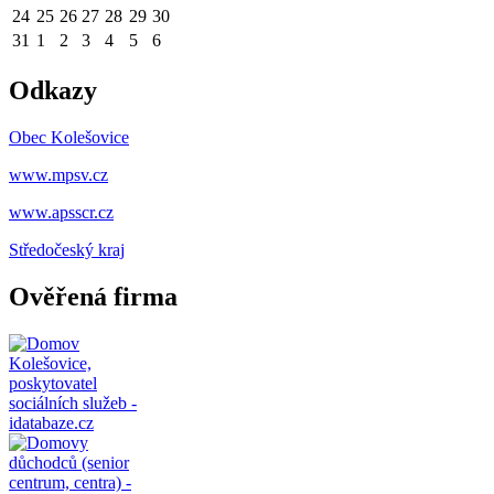
24
25
26
27
28
29
30
31
1
2
3
4
5
6
Odkazy
Obec Kolešovice
www.mpsv.cz
www.apsscr.cz
Středočeský
kraj
Ověřená firma